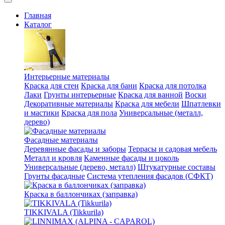
Главная
Каталог
Интерьерные материалы
Краска для стен
Краска для бани
Краска для потолка
Лаки
Грунты интерьерные
Краска для ванной
Воски
Декоративные материалы
Краска для мебели
Шпатлевки
и мастики
Краска для пола
Универсальные (металл,
дерево)
Фасадные материалы
Деревянные фасады и заборы
Террасы и садовая мебель
Металл и кровля
Каменные фасады и цоколь
Универсальные (дерево, металл)
Штукатурные составы
Грунты фасадные
Система утепления фасадов (СФКТ)
Краска в баллончиках (заправка)
TIKKIVALA (Tikkurila)