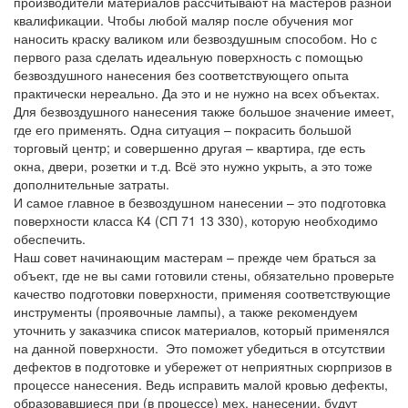
производители материалов рассчитывают на мастеров разной
квалификации. Чтобы любой маляр после обучения мог
наносить краску валиком или безвоздушным способом. Но с
первого раза сделать идеальную поверхность с помощью
безвоздушного нанесения без соответствующего опыта
практически нереально. Да это и не нужно на всех объектах.
Для безвоздушного нанесения также большое значение имеет,
где его применять. Одна ситуация – покрасить большой
торговый центр; и совершенно другая – квартира, где есть
окна, двери, розетки и т.д. Всё это нужно укрыть, а это тоже
дополнительные затраты.
И самое главное в безвоздушном нанесении – это подготовка
поверхности класса К4 (СП 71 13 330), которую необходимо
обеспечить.
Наш совет начинающим мастерам – прежде чем браться за
объект, где не вы сами готовили стены, обязательно проверьте
качество подготовки поверхности, применяя соответствующие
инструменты (проявочные лампы), а также рекомендуем
уточнить у заказчика список материалов, который применялся
на данной поверхности. Это поможет убедиться в отсутствии
дефектов в подготовке и убережет от неприятных сюрпризов в
процессе нанесения. Ведь исправить малой кровью дефекты,
образовавшиеся при (в процессе) мех. нанесении, будут