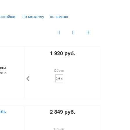
остойкая
по металлу
по камню
1 920 руб.
ски
Объем
ия и
0,9 л
аль
2 849 руб.
Объем