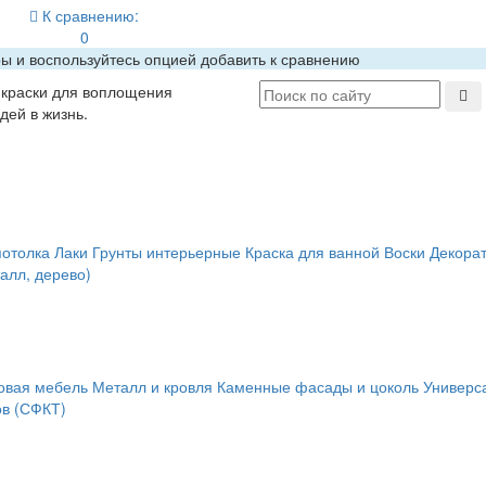
К сравнению:
0
ры и воспользуйтесь опцией добавить к сравнению
краски для воплощения
дей в жизнь.
потолка
Лаки
Грунты интерьерные
Краска для ванной
Воски
Декора
алл, дерево)
овая мебель
Металл и кровля
Каменные фасады и цоколь
Универс
в (СФКТ)