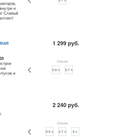
2,7 л
иаторов,
внутри и
я! Слабый
елтеет!
вая
1 299 руб.
20
Объем
ыстрое
ное
0,9 л
2,7 л
нтусов и
2 240 руб.
.
Объем
0,9 л
2,7 л
9 л