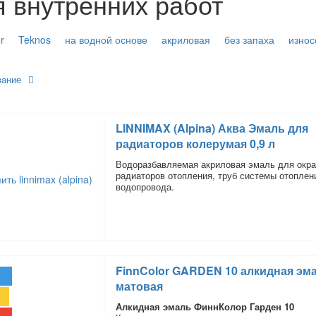
я внутренних работ
r
Teknos
на водной основе
акриловая
без запаха
износ
вание
LINNIMAX (Alpina) Аква Эмаль для
радиаторов колерумая 0,9 л
Водоразбавляемая акриловая эмаль для окра
радиаторов отопления, труб системы отоплен
водопровода.
FinnColor GARDEN 10 алкидная эм
матовая
Алкидная эмаль ФиннКолор Гарден 10