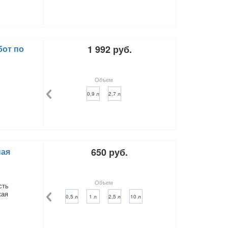
бот по
1 992 руб.
Объем
0,9 л
2,7 л
ная
650 руб.
Объем
сть
кая
0,5 л
1 л
2,5 л
10 л