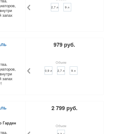
тва.
иаторов,
2,7 л
9 л
внутри
й запах
аль
979 руб.
Объем
тва.
иаторов,
0,9 л
2,7 л
9 л
внутри
й запах
!
аль
2 799 руб.
р Гарден
Объем
тва.