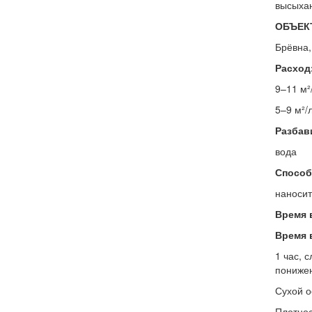
высыхан
ОБЪЕК
Брёвна,
Расход
9–11 м²
5–9 м²/
Разбав
вода
Способ
наносит
Время 
Время 
1 час, 
понижен
Сухой о
Плотност