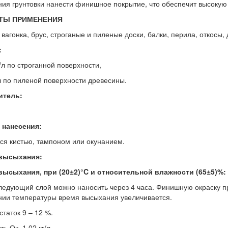
ия грунтовки нанести финишное покрытие, что обеспечит высокую
ТЫ ПРИМЕНЕНИЯ
 вагонка, брус, строганые и пиленые доски, балки, перила, откосы,
:
/л по строганной поверхности,
л по пиленой поверхности древесины.
итель:
 нанесения:
ся кистью, тампоном или окунанием.
высыхания:
высыхания, при (20±2)°C и относительной влажности (65±5)%:
следующий слой можно наносить через 4 часа. Финишную окраску пр
ии температуры время высыхания увеличивается.
статок 9 – 12 %.
ь Ок. 1,02 кг/л.