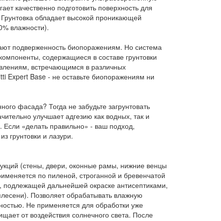
омогает качественно подготовить поверхность для
a. Грунтовка обладает высокой проникающей
0% влажности).
ают подверженность биопоражениям. Но система
е компоненты, содержащиеся в составе грунтовки
влениям, встречающимся в различных
ltti Expert Base - не оставьте биопоражениям ни
ного фасада? Тогда не забудьте загрунтовать
начительно улучшает адгезию как водных, так и
. Если «делать правильно» - ваш подход,
из грунтовки и лазури.
укций (стены, двери, оконные рамы, нижние венцы
меняется по пиленой, строганной и бревенчатой
м, подлежащей дальнейшей окраске антисептиками,
плесени). Позволяет обрабатывать влажную
ностью. Не применяется для обработки уже
щает от воздействия солнечного света. После