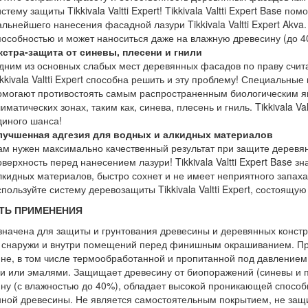
стему защиты Tikkivala Valtti Expert! Tikkivala Valtti Expert Base п
альнейшего нанесения фасадной лазури Tikkivala Valtti Expert Akv
пособностью и может наноситься даже на влажную древесину (до 4
кстра-защита от синевы, плесени и гнили
дним из основных слабых мест деревянных фасадов по праву счит
ikkivala Valtti Expert способна решить и эту проблему! Специальны
омогают противостоять самым распространенным биологическим я
иматических зонах, таким как, синева, плесень и гниль. Tikkivala Va
диного шанса!
лучшенная адгезия для водных и алкидных материалов
ам нужен максимально качественный результат при защите деревян
оверхность перед нанесением лазури! Tikkivala Valtti Expert Base з
лкидных материалов, быстро сохнет и не имеет неприятного запаха
спользуйте систему деревозащиты Tikkivala Valtti Expert, состоящую 
ТЬ ПРИМЕНЕНИЯ
начена для защиты и грунтования древесины и деревянных констр
 снаружи и внутри помещений перед финишным окрашиванием. При
не, в том числе термообработанной и пропитанной под давление
и или эмалями. Защищает древесину от биопоражений (синевы и 
ну (с влажностью до 40%), обладает высокой проникающей способ
ной древесины. Не является самостоятельным покрытием, не защи