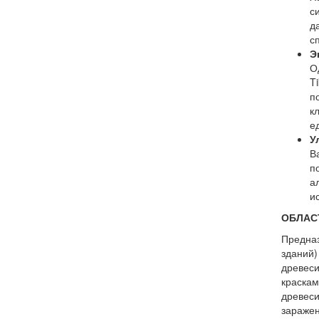
си
д
с
Э
О
T
п
кл
е
У
В
п
а
и
ОБЛАС
Предназ
зданий)
древеси
краскам
древеси
заражен