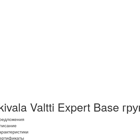
kivala Valtti Expert Base г
редложения
писание
арактеристики
ертификаты