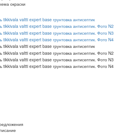
хема окраски
редложения
писание