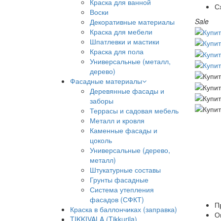
Краска для ванной
С
Воски
Sale
Декоративные материалы
Краска для мебели
Шпатлевки и мастики
Краска для пола
Универсальные (металл,
дерево)
Фасадные материалы
Деревянные фасады и
заборы
Террасы и садовая мебель
Металл и кровля
Каменные фасады и
цоколь
Универсальные (дерево,
металл)
Штукатурные составы
Грунты фасадные
Система утепления
фасадов (СФКТ)
П
Краска в баллончиках (заправка)
О
TIKKIVALA (Tikkurila)