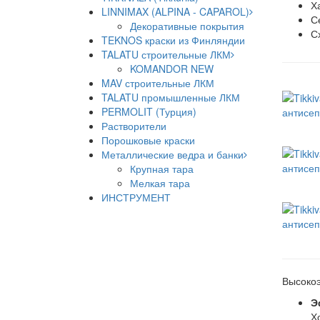
Х
LINNIMAX (ALPINA - CAPAROL)
С
Декоративные покрытия
С
TEKNOS краски из Финляндии
TALATU строительные ЛКМ
KOMANDOR NEW
MAV строительные ЛКМ
TALATU промышленные ЛКМ
PERMOLIT (Турция)
Растворители
Порошковые краски
Металлические ведра и банки
Крупная тара
Мелкая тара
ИНСТРУМЕНТ
Высокоэ
Э
Х