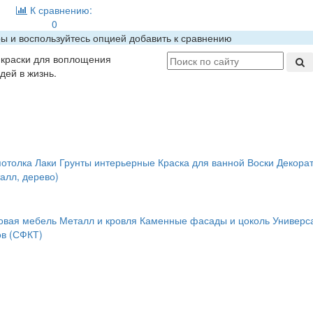
К сравнению:
0
ры и воспользуйтесь опцией добавить к сравнению
краски для воплощения
дей в жизнь.
потолка
Лаки
Грунты интерьерные
Краска для ванной
Воски
Декора
алл, дерево)
овая мебель
Металл и кровля
Каменные фасады и цоколь
Универс
в (СФКТ)