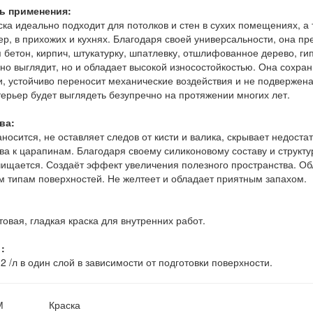
ь применения:
ска идеально подходит для потолков и стен в сухих помещениях, а 
р, в прихожих и кухнях. Благодаря своей универсальности, она п
 бетон, кирпич, штукатурку, шпатлевку, отшлифованное дерево, ги
но выглядит, но и обладает высокой износостойкостью. Она сохран
, устойчиво переносит механические воздействия и не подвержена
ерьер будет выглядеть безупречно на протяжении многих лет.
ва:
аносится, не оставляет следов от кисти и валика, скрывает недоста
ва к царапинам. Благодаря своему силиконовому составу и структу
чищается. Создаёт эффект увеличения полезного пространства. Об
м типам поверхностей. Не желтеет и обладает приятным запахом.
овая, гладкая краска для внутренних работ.
:
2 /л в один слой в зависимости от подготовки поверхности.
М
Краска