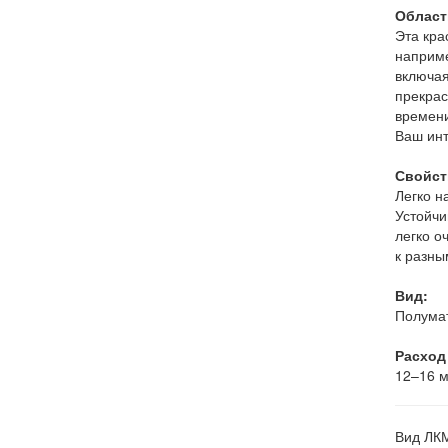
Област
Эта кра
наприме
включая
прекрас
времени
Ваш инт
Свойст
Легко н
Устойчи
легко о
к разны
Вид:
Полумат
Расход 
12–16 м
Вид ЛК