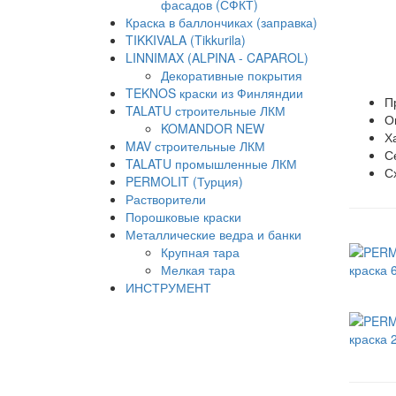
фасадов (СФКТ)
Краска в баллончиках (заправка)
TIKKIVALA (Tikkurila)
LINNIMAX (ALPINA - CAPAROL)
Декоративные покрытия
TEKNOS краски из Финляндии
П
TALATU строительные ЛКМ
О
KOMANDOR NEW
Х
MAV строительные ЛКМ
С
TALATU промышленные ЛКМ
С
PERMOLIT (Турция)
Растворители
Порошковые краски
Металлические ведра и банки
Крупная тара
Мелкая тара
ИНСТРУМЕНТ