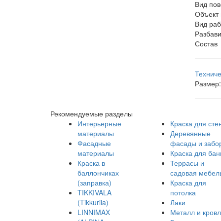
Вид пов
Объект
Вид раб
Разбави
Состав
Технич
Размер:
Рекомендуемые разделы
Интерьерные
Краска для сте
материалы
Деревянные
Фасадные
фасады и забо
материалы
Краска для бан
Краска в
Террасы и
баллончиках
садовая мебел
(заправка)
Краска для
TIKKIVALA
потолка
(Tikkurila)
Лаки
LINNIMAX
Металл и кров