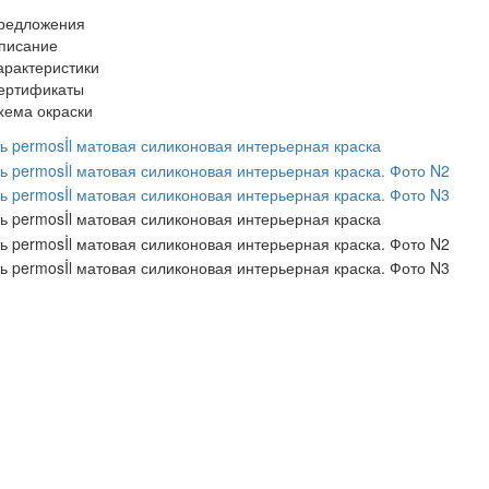
редложения
писание
арактеристики
ертификаты
хема окраски