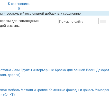
К сравнению:
0
ры и воспользуйтесь опцией добавить к сравнению
краски для воплощения
дей в жизнь.
потолка
Лаки
Грунты интерьерные
Краска для ванной
Воски
Декора
алл, дерево)
овая мебель
Металл и кровля
Каменные фасады и цоколь
Универс
в (СФКТ)