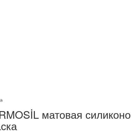
ка
RMOSİL матовая силиконо
аска