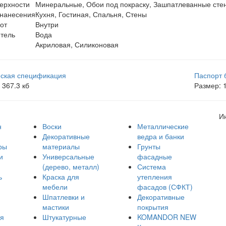
ерхности
Минеральные, Обои под покраску, Зашпатлеванные стен
 нанесения
Кухня, Гостиная, Спальня, Стены
от
Внутри
тель
Вода
Акриловая, Силиконовая
еская спецификация
Паспорт 
 367.3 кб
Размер: 1
И
н
Воски
Металлические
Декоративные
ведра и банки
ры
материалы
Грунты
и
Универсальные
фасадные
(дерево, металл)
Система
ь
Краска для
утепления
мебели
фасадов (СФКТ)
Шпатлевки и
Декоративные
мастики
покрытия
ля
Штукатурные
KOMANDOR NEW