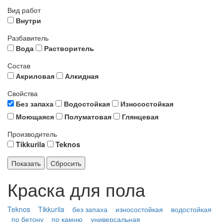
Вид работ
Внутри
Разбавитель
Вода
Растворитель
Состав
Акриловая
Алкидная
Свойства
Без запаха
Водостойкая
Износостойкая
Моющаяся
Полуматовая
Глянцевая
Производитель
Tikkurila
Teknos
Краска для пола
Teknos
Tikkurila
без запаха
износостойкая
водостойкая
по бетону
по камню
универсальная