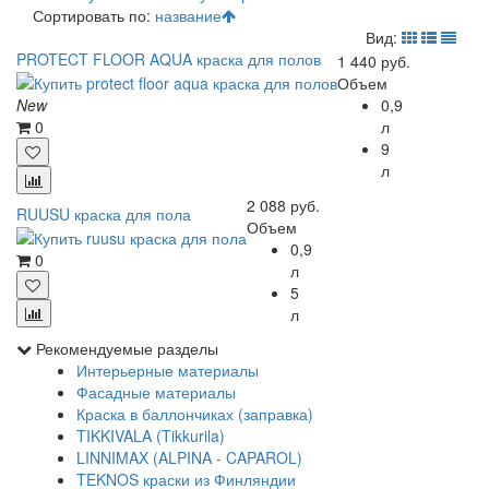
Сортировать по:
название
Вид:
PROTECT FLOOR AQUA краска для полов
1 440 руб.
Объем
0,9
New
л
0
9
л
2 088 руб.
RUUSU краска для пола
Объем
0,9
0
л
5
л
Рекомендуемые разделы
Интерьерные материалы
Фасадные материалы
Краска в баллончиках (заправка)
TIKKIVALA (Tikkurila)
LINNIMAX (ALPINA - CAPAROL)
TEKNOS краски из Финляндии